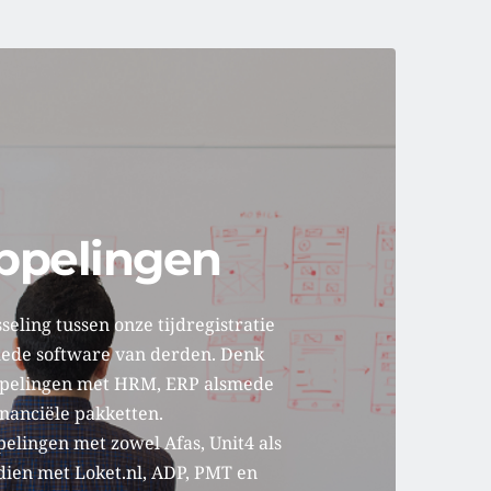
ppelingen
eling tussen onze tijdregistratie 
ede software van derden. Denk 
ppelingen met HRM, ERP alsmede 
inanciële pakketten.
lingen met zowel Afas, Unit4 als 
dien met Loket.nl, ADP, PMT en 