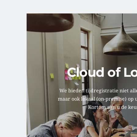
Cloud of L
We bieden tijdregistratie niet all
maar ook lokaal (on-premise) op u
Kortom aan u de keuz