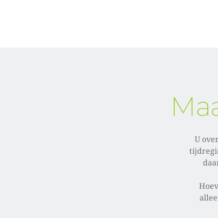
Maa
U over
tijdreg
daa
Hoeve
alle