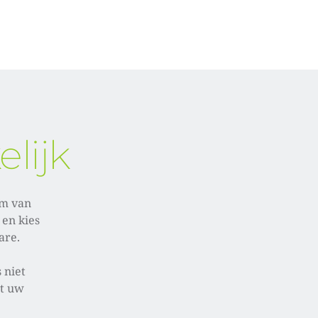
lijk
m van 
en kies 
re. 
niet 
t uw 