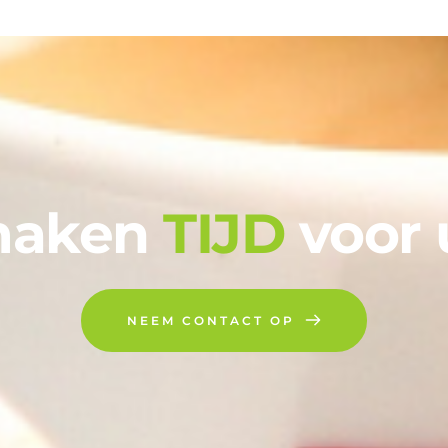
maken 
TIJD
 voor u
NEEM CONTACT OP