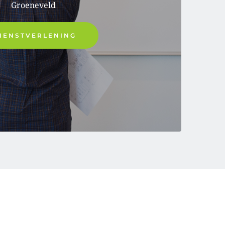
Groeneveld 
IENSTVERLENING