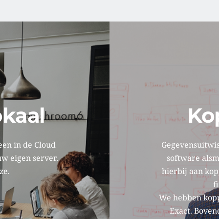
okaal
Ko
een in de Cloud 
Gegevensuitwiss
w eigen server. 
software alsm
e. 
hierbij aan ko
f
We hebben koppe
Exact. Boven