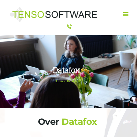
HOME
OPLOSSINGEN
PRODUCTEN
OVER ONS
Datafox
CONTACT
Home
Datafox
Over 
Datafox