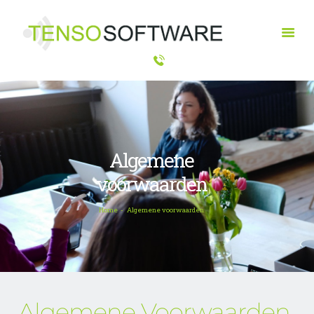
HOME
OPLOSSINGEN
PRODUCTEN
OVER ONS
Algemene
CONTACT
voorwaarden
Home
Algemene voorwaarden
Algemene Voorwaarden 