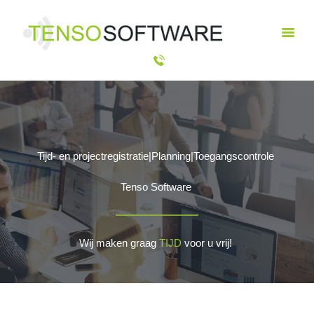
HOME
OPLOSSINGEN
PRODUCTEN
OVER ONS
Tijd- en projectregistratie|Planning|Toegangscontrole 
CONTACT
Tenso Software 
Wij maken graag 
TIJD
 voor u vrij! 